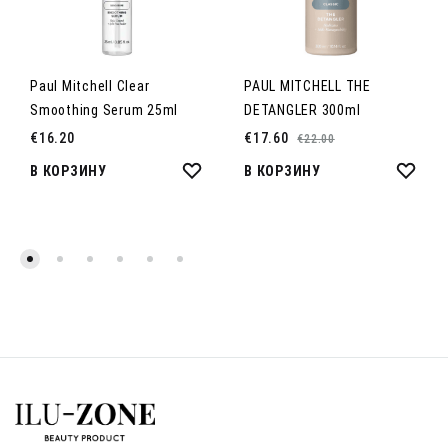
Paul Mitchell Clear
PAUL MITCHELL THE
Smoothing Serum 25ml
DETANGLER 300ml
€
16.20
€
17.60
€
22.00
ДОБАВИТЬ
ДОБ
В КОРЗИНУ
В КОРЗИНУ
В
В
СПИСОК
СПИ
ЖЕЛАНИЙ
ЖЕЛ