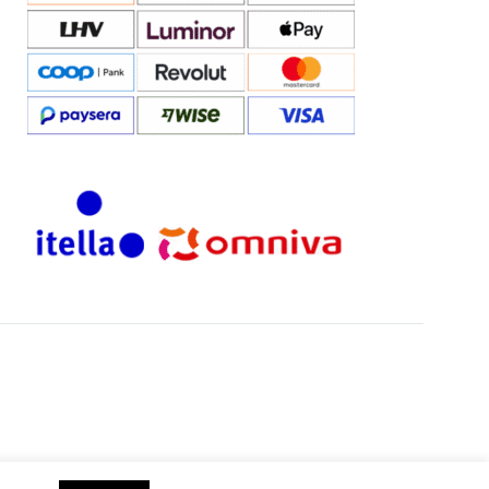
EST
RUS
Keel
EST