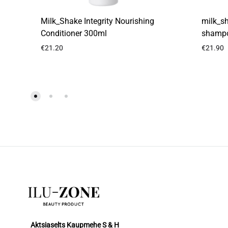
Milk_Shake Integrity Nourishing
milk_s
Conditioner 300ml
shamp
€
21.20
€
21.90
LISA
SOOVIKORVI
Aktsiaselts Kaupmehe S & H