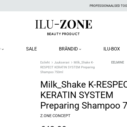
PROFESSIONAALSED TO
Ilu-
Ilu-
Zone
zone
D
SALE
BRÄNDID
ILU-BOX
|
Ilupood
Esileht
Juukseravi
Milk_Shake K-
Produc
EELMINE
RESPECT KERATIN SYSTEM Preparing
naviga
Shampoo 750ml
KEHAHOOLDUS
TER
Milk_Shake K-RESPE
ed
KERATIN SYSTEM
Kehakreemid
Toi
Preparing Shampoo 
Kehaõlid
Kehakoorijad
Z.ONE CONCEPT
Dušikreemid