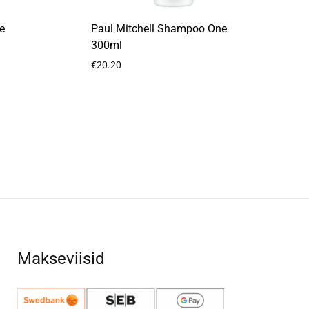
e
Paul Mitchell Shampoo One
300ml
€
20.20
LISA
LISA
SOOVIKORVI
SOOVIKORV
Makseviisid