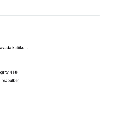
avada kutiikulit
tegrity 41®
iimapulber,