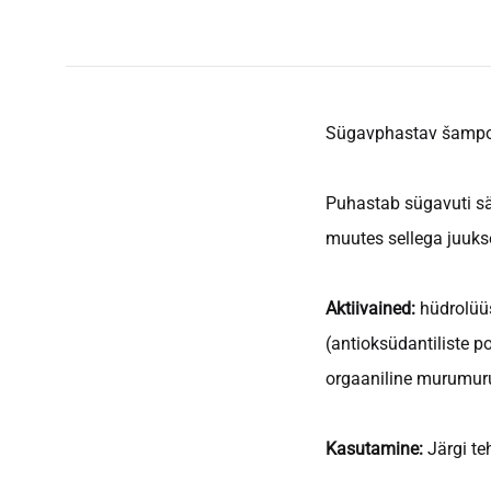
Viimistlusvahendid
Sügavphastav šampoo
Puhastab sügavuti säi
muutes sellega juuks
Aktiivained:
hüdrolüüsi
(antioksüdantiliste p
orgaaniline murumuruvõ
Kasutamine:
Järgi teh