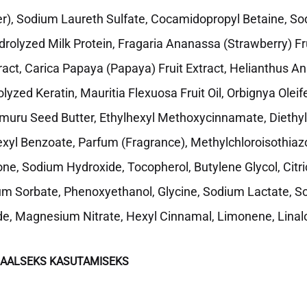
r), Sodium Laureth Sulfate, Cocamidopropyl Betaine, So
drolyzed Milk Protein, Fragaria Ananassa (Strawberry) Fru
ract, Carica Papaya (Papaya) Fruit Extract, Helianthus A
lyzed Keratin, Mauritia Flexuosa Fruit Oil, Orbignya Oleif
uru Seed Butter, Ethylhexyl Methoxycinnamate, Diethy
yl Benzoate, Parfum (Fragrance), Methylchloroisothiazo
one, Sodium Hydroxide, Tocopherol, Butylene Glycol, Citr
m Sorbate, Phenoxyethanol, Glycine, Sodium Lactate, So
e, Magnesium Nitrate, Hexyl Cinnamal, Limonene, Linalo
NAALSEKS KASUTAMISEKS