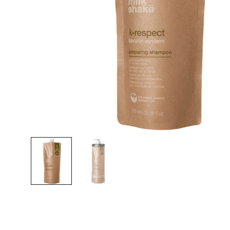
Kontakt
Juukseravi
Koorijad
Viimistlusvahendid
Näo- ja kaela
Juukseparfüüm
Näoõlid
Juuksevärvid kodukasutajale
Silmapatchid
Päikesetooted
Juuksetarvikud
MEESTELE
Meeste juuksehooldus
Habe ja raseerimine