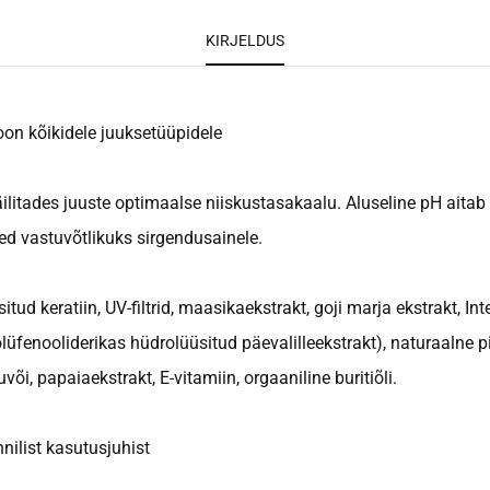
KIRJELDUS
n kõikidele juuksetüüpidele
litades juuste optimaalse niiskustasakaalu. Aluseline pH aitab 
ed vastuvõtlikuks sirgendusainele.
tud keratiin, UV-filtrid, maasikaekstrakt, goji marja ekstrakt, In
olüfenooliderikas hüdrolüüsitud päevalilleekstrakt), naturaalne p
i, papaiaekstrakt, E-vitamiin, orgaaniline buritiõli.
nilist kasutusjuhist