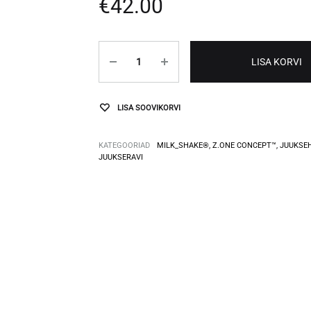
€
42.00
Kogus
maskid
LISA KORVI
LISA SOOVIKORVI
KATEGOORIAD
MILK_SHAKE®
,
Z.ONE CONCEPT™
,
JUUKSE
JUUKSERAVI