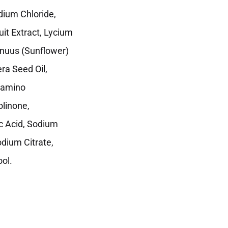
dium Chloride,
it Extract, Lycium
nnuus (Sunflower)
era Seed Oil,
lamino
linone,
ic Acid, Sodium
dium Citrate,
ol.