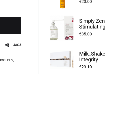
€
23.00
Simply Zen
Stimulating
Scalp Lotion
€
35.00
100ml
JAGA
Milk_Shake
Integrity
HOOLDUS
,
Repairing Hair
€
29.10
Lotion 8*12ml