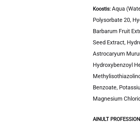
Aqua (Wate
Koostis:
Polysorbate 20, Hy
Barbarum Fruit Ext
Seed Extract, Hydro
Astrocaryum Murum
Hydroxybenzoyl Hex
Methylisothiazolin
Benzoate, Potassiu
Magnesium Chlorid
AINULT PROFESSIO