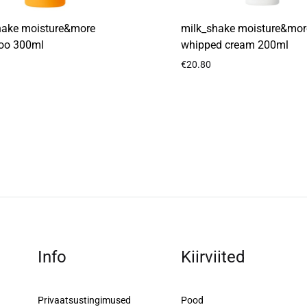
hake moisture&more
milk_shake moisture&mor
oo 300ml
whipped cream 200ml
€
20.80
LISA
SOOVIKORVI
Info
Kiirviited
Privaatsustingimused
Pood