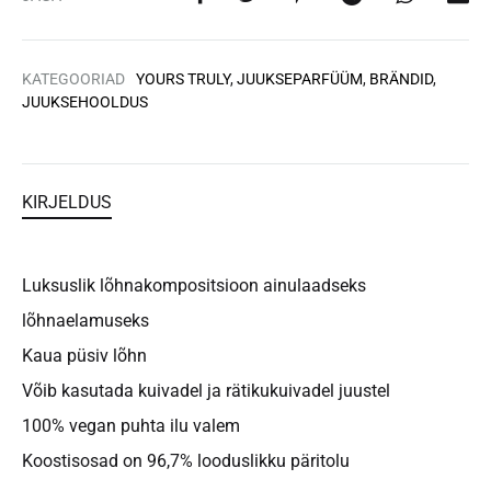
KATEGOORIAD
YOURS TRULY
,
JUUKSEPARFÜÜM
,
BRÄNDID
,
JUUKSEHOOLDUS
KIRJELDUS
Luksuslik lõhnakompositsioon ainulaadseks
lõhnaelamuseks
Kaua püsiv lõhn
Võib kasutada kuivadel ja rätikukuivadel juustel
100% vegan puhta ilu valem
Koostisosad on 96,7% looduslikku päritolu