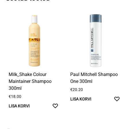
Milk_Shake Colour
Paul Mitchell Shampoo
Maintainer Shampoo
One 300ml
300ml
€
20.20
€
18.00
LISA
LISA KORVI
LISA
SOO
LISA KORVI
SOOVIKORVI