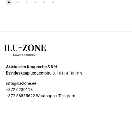
Aktsiaselts Kaupmehe S & H
Esinduskauplus
:
Lembitu 8, 10114, Tallinn
info@ilu-zone.ee
+372 6230118
+372 58855622
Whatsapp / Telegram