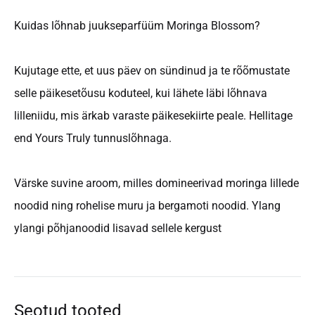
Kuidas lõhnab juukseparfüüm Moringa Blossom?
Kujutage ette, et uus päev on sündinud ja te rõõmustate
selle päikesetõusu koduteel, kui lähete läbi lõhnava
lilleniidu, mis ärkab varaste päikesekiirte peale. Hellitage
end Yours Truly tunnuslõhnaga.
Värske suvine aroom, milles domineerivad moringa lillede
noodid ning rohelise muru ja bergamoti noodid. Ylang
ylangi põhjanoodid lisavad sellele kergust
Seotud tooted