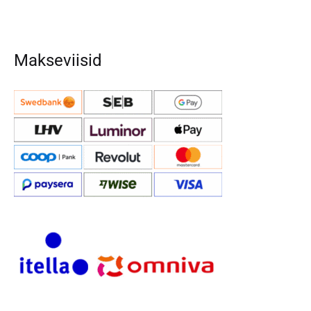
Makseviisid
EST
RUS