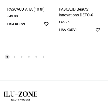
PASCAUD AHA (10 tk)
PASCAUD Beauty
Innovations DETO-X
€
49.00
€
45.25
LISA
LISA KORVI
SOOVIKORVI
LISA
LISA KORVI
SOO