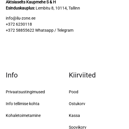
Aktsiaselts Kaupmehe S & H
Esinduskauplus
:
Lembitu 8, 10114, Tallinn
info@ilu-zone.ee
+372 6230118
+372 58855622
Whatsapp / Telegram
Info
Kiirviited
Privaatsustingimused
Pood
Info tellimise kohta
Ostukorv
Kohaletoimetamine
Kassa
Soovikorv