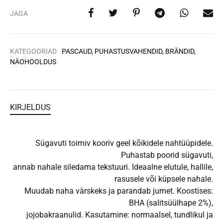
JAGA
KATEGOORIAD
PASCAUD
,
PUHASTUSVAHENDID
,
BRÄNDID
,
NÄOHOOLDUS
KIRJELDUS
Sügavuti toimiv kooriv geel kõikidele nahtüüpidele.
Puhastab poorid sügavuti,
annab nahale siledama tekstuuri. Ideaalne elutule, hallile,
rasusele või küpsele nahale.
Muudab naha värskeks ja parandab jumet. Koostises:
BHA (salitsüülhape 2%),
jojobakraanulid. Kasutamine: normaalsel, tundlikul ja